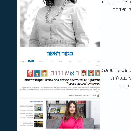
וזים מהילדים בחברה
 הצדקה...
 התנועה שהקימה
י במפלגות
 ליל...