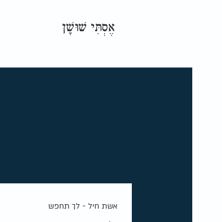
אֶסְתִּי שׁוּשָׁן
אשת חיל - לך תחפש