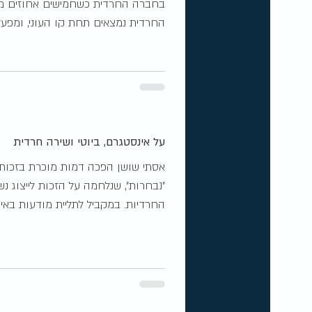
בחברה החרדית‎ כשחמישים אח
החרדית נמצאים תחת קו העוני, ומפעלי
על אינסטגרם, ביוטי ושירה חרדית
אסתי שושן הפכה דמות מוכרת בזכות
"נבחרות", שנלחמה על הזכות לייצוג נש
החרדיות. במקביל לתליית מודעות באישון