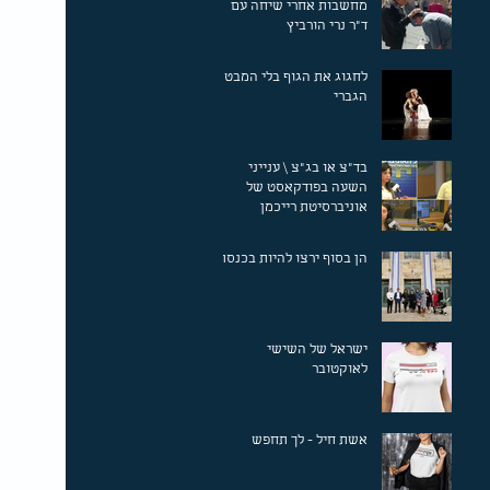
מחשבות אחרי שיחה עם
ד"ר נרי הורביץ
לחגוג את הגוף בלי המבט
הגברי
בד"צ או בג"צ \ ענייני
השעה בפודקאסט של
אוניברסיטת רייכמן
הן בסוף ירצו להיות בכנסת!
ישראל של השישי
לאוקטובר
אשת חיל - לך תחפש