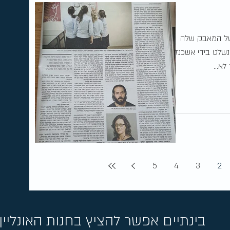
ל המאבק שלה
נשלט בידי אשכנזים
א...
5
4
3
2
בינ
תיים אפשר להציץ בחנות האונליין