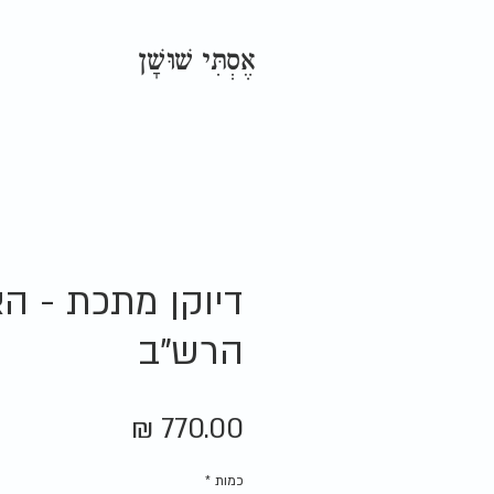
אֶסְתִּי שׁוּשָׁן
דיוקן מתכת - ה
הרש"ב
מחיר
כמות
*