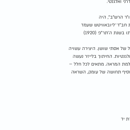
י ואלגנטי.
"ר הרש"ב", היה
 חב"ד־ליובאוויטש שעמד
של של אסתי שושן. היצירה עשויה
גנטיות. החיתוך בלייזר נעשה
שלמת המראה. מתאים לכל חלל –
ומוסיף תחושה של עומק, השראה
ת יד