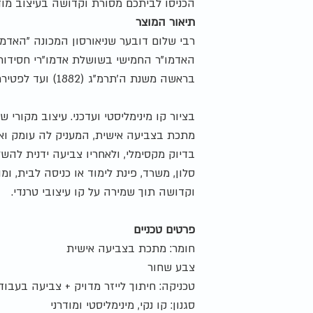
הכניסו לביתכם מסורת וקדושה בעיצוב מודרנ
תיאור המוצר
רבי שלום דובער שניאורסון המכונה "האדמו
האדמו"ר החמישי בשושלת אדמו"רי חסידות
בראשה משנת ה'תרמ"ג (1882) ועד לפטירתו בשנת ה'תר"פ (1920)
בציור קו מינימליסטי ועדכני. עיצוב מקורי 
מתכת בצביעה אישית, המעניק לה עומק ואל
בדיוק מקסימלי, ולאחריו צביעה ידנית לה
סלון, משרד, פינת לימוד או כניסה לבית, 
וקדושה תוך שמירה על קו עיצובי טרנדי.
פרטים טכניים
חומר: מתכת בצביעה אישית
צבע שחור
טכניקה: חיתוך לייזר מדויק + צביעה בעבוד
סגנון: קו נקי, מינימליסטי ומודרני