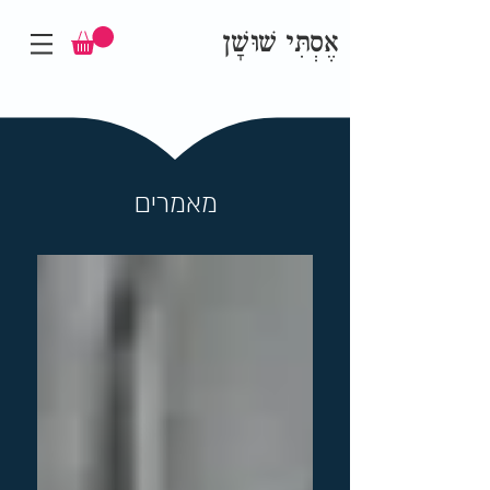
אֶסְתִּי שׁוּשָׁן
מאמרים