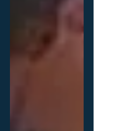
בינ
תיים אפשר להציץ
בחנות האונליין
Yoga Jew – | הדפס אמנותי חתום
מחיר