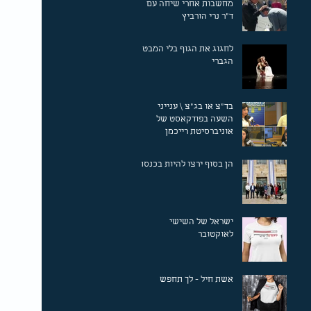
מחשבות אחרי שיחה עם
ד"ר נרי הורביץ
לחגוג את הגוף בלי המבט
הגברי
בד"צ או בג"צ \ ענייני
השעה בפודקאסט של
אוניברסיטת רייכמן
הן בסוף ירצו להיות בכנסת!
ישראל של השישי
לאוקטובר
אשת חיל - לך תחפש