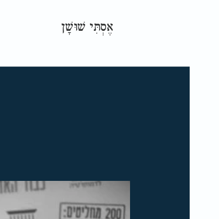
אֶסְתִּי שׁוּשָׁן