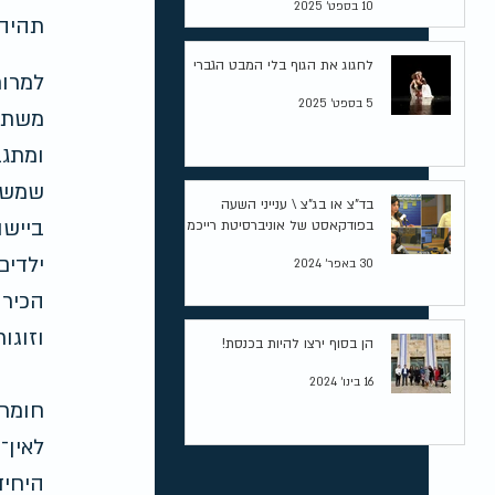
10 בספט׳ 2025
תהיה 
לחגוג את הגוף בלי המבט הגברי
למרות
5 בספט׳ 2025
משתלב
ומתגב
שמש מ
בד"צ או בג"צ \ ענייני השעה
ביישו
בפודקאסט של אוניברסיטת רייכמן
ילדים
30 באפר׳ 2024
הכירו
וזוגו
הן בסוף ירצו להיות בכנסת!
16 בינו׳ 2024
חומרו
לאין־
היחיד