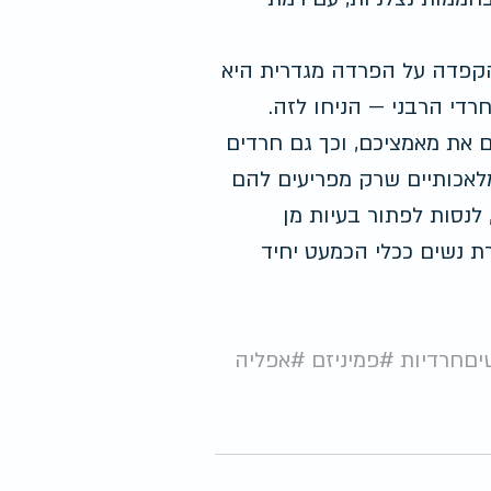
קפדה על הפרדה מגדרית היא 
י הרבני — הניחו לזה. 
 את מאמציכם, וכך גם חרדים 
לאכותיים שרק מפריעים להם 
נסות לפתור בעיות מן 
 נשים ככלי הכמעט יחיד 
יםחרדיות
#פמיניזם
#אפליה