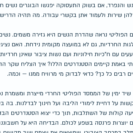
ש והנפרד, אם בשוק התעסוקה יפגשו הבוגרים נשים חרד
הן שירות ולעמוד אתן בקשרי עבודה. מה תהיה הדריש
 הפוליטי נראה שהדרת הנשים היא גזירה משמים. נשים
ות החרדיות, גם לא במועצה מקומית נידחת. האם נציגי 
עים עם ח"כיות חילוניות ועם נשות ציבור שאינן חרדיו
י באמת קיימים הסטנדרטים הללו? איך הצליח שקר הה
ם רבים כל כך? כדאי לבדוק מי מרוויח ממנו — וכמה.
שיד ימין של הממסד הפוליטי החרדי מייצרת ומשמרת נכ
תצוגה מהירה
ות על דחיית לימודי הליבה ועל חינוך לבדלנות. בה ב
ה קולות של השתלבות, תוך כדי יצוא הסטנדרטים הבדלנ
ם יוצרות פרנסה בשפע לכולם. הבדיחה היא על חשבוננו
ב במרחב הציבורי, שמוצאים את עצמם שוב תקועים בח