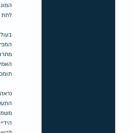
המונג
לתת ל
בעולם
המפלג
מתרוע
האמית
תומכי
נראה 
Yoga Jew – | הדפס אמנותי חתום
התעקש
מחיר
משמיע
הידיי
להשתל