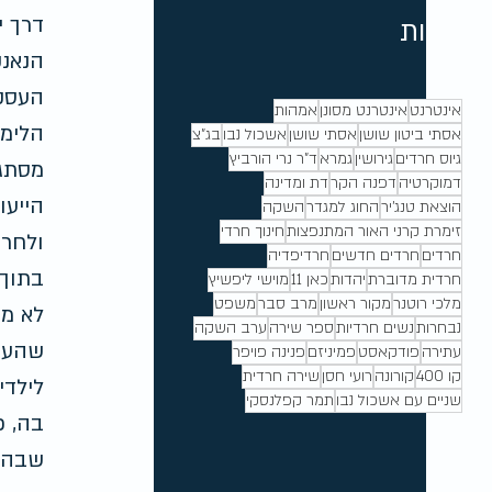
דרך י
תגיות
הנאנק
העסקנ
אינטרנט
אינטרנט מסונן
אמהות
הלימו
אסתי ביטון שושן
אסתי שושן
אשכול נבו
בג"צ
גיוס חרדים
גירושין
גמרא
ד"ר נרי הורביץ
מסתגר
דמוקרטיה
דפנה הקר
דת ומדינה
הייעו
הוצאת טנג'יר
החוג למגדר
השקה
זימרת קרני האור המתנפצות
חינוך חרדי
ולחרד
חרדים
חרדים חדשים
חרדיפדיה
בתוך 
חרדית מדוברת
יהדות
כאן 11
מוישי ליפשיץ
מלכי רוטנר
מקור ראשון
מרב סבר
משפט
לא מע
נבחרות
נשים חרדיות
ספר שירה
ערב השקה
שהעין
עתירה
פודקאסט
פמיניזם
פנינה פויפר
קו 400
קורונה
רועי חסן
שירה חרדית
לילדי
שניים עם אשכול נבו
תמר קפלנסקי
בה, כ
שבה 