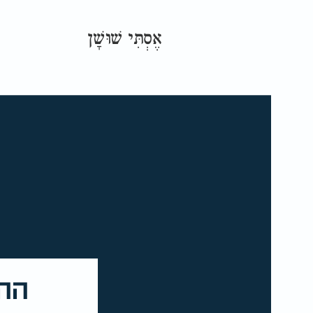
אֶסְתִּי שׁוּשָׁן
ההפ