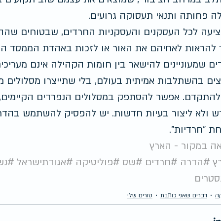
 פחותה ותנאי תעסוקה גרועים.
ציעה לכל העסקנים והעסקניות החרדים, שבטוחים שהה
להראות לאחיהם את האור או לזכות באהדת הממסד החרד
ם שמעוניינים להישאר בין חומות הקהילה אינם מעריכים
ם בהשתלבות אמיתית בעולם, בלי שתייצרו מסלולים מ
להתקדם. אפשר להסתפק במסלולים הנפרדים הקיימים, ל
 ולא ליצור בעיות חדשות. יש להפסיק להשתמש בהדרת
ת "חרדיות".
ה במקור - הארץ
ץ
#הדרה
#חרדים
#שס
#פוליטיקה
#אגודתישראל
#נש
סטרים
קה
דברים שאני כותבת
טורים שלי