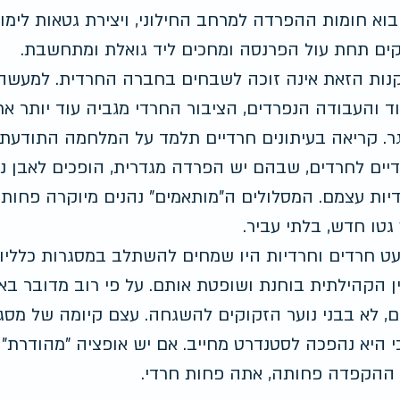
בוא חומות ההפרדה למרחב החילוני, ויצירת גטאות לימוד
ים תחת עול הפרנסה ומחכים ליד גואלת ומתחשבת.
ות הזאת אינה זוכה לשבחים בחברה החרדית. למעשה,
ד והעבודה הנפרדים, הציבור החרדי מגביה עוד יותר א
. קריאה בעיתונים חרדיים תלמד על המלחמה התודעתי
דיים לחרדים, שבהם יש הפרדה מגדרית, הופכים לאבן נ
יות עצמם. המסלולים ה"מותאמים" נהנים מיוקרה פחותה
גטו חדש, בלתי עביר.
ט חרדים וחרדיות היו שמחים להשתלב במסגרות כלליות
 הקהילתית בוחנת ושופטת אותם. על פי רוב מדובר באנש
ם, לא בבני נוער הזקוקים להשגחה. עצם קיומה של מסג
י היא נהפכה לסטנדרט מחייב. אם יש אופציה "מהודרת"
ההקפדה פחותה, אתה פחות חרדי.