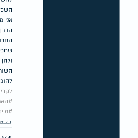
השכלה
אני מ
הדרך 
החרדי
שחפצי
ולהן 
השורש
להוכח
לקריא
#האר
#מיינ
פוליטי