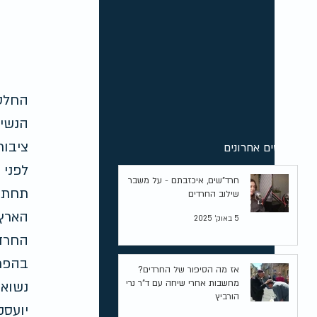
החלטת
הנשים
ציבור
פוסטים אחרונים
לפני 
חרד"שים, איכזבתם - על משבר
תחת ה
שילוב החרדים
הארץ,
5 באוק׳ 2025
החרדי
בהפרד
אז מה הסיפור של החרדים?
מחשבות אחרי שיחה עם ד"ר נרי
נשואו
הורביץ
יועסק