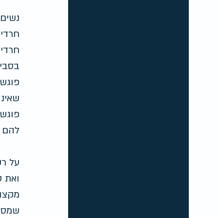
נשים 
חרדים
חרדים
בסביב
פוגשי
שאינן
פוגשי
להם מ
על רק
ואת ס
מקצוע
שמסתו