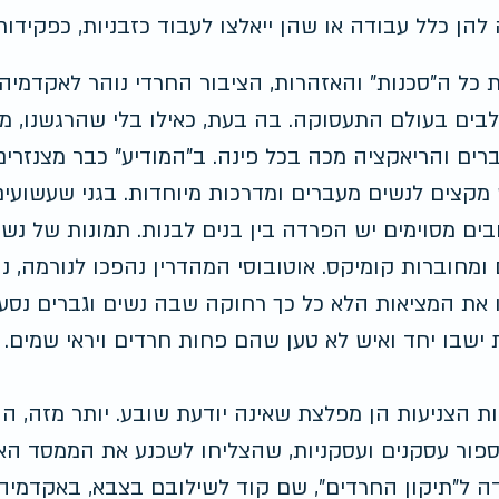
להן כלל עבודה או שהן ייאלצו לעבוד כזבניות, כפקידות
 כל ה"סכנות" והאזהרות, הציבור החרדי נוהר לאקדמיה 
ים בעולם התעסוקה. בה בעת, כאילו בלי שהרגשנו, מופ
רים והריאקציה מכה בכל פינה. ב"המודיע" כבר מצנזרי
קצים לנשים מעברים ומדרכות מיוחדות. בגני שעשועים 
בים מסוימים יש הפרדה בין בנים לבנות. תמונות של נשים
 ומחוברות קומיקס. אוטובוסי המהדרין נהפכו לנורמה, 
 את המציאות הלא כל כך רחוקה שבה נשים וגברים נסע
ת ישבו יחד ואיש לא טען שהם פחות חרדים ויראי שמים.
ת הצניעות הן מפלצת שאינה יודעת שובע. יותר מזה, ה
ספור עסקנים ועסקניות, שהצליחו לשכנע את הממסד ה
ה ל"תיקון החרדים", שם קוד לשילובם בצבא, באקדמיה