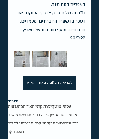
באפליית בנות מינה.
כתבתה של תמר קפלנסקי הסוקרת את 
הספר בהקשריו החברתיים, מעמדיים, 
תרבותיים. מוסף התרבות של הארץ, 
20/7/22 
לקריאת הכתבה באתר הארץ
תיוגים:
אסתי שושן
זימרת קרני האור המתנפצות
אסתי ביטון שושן
שירה חרדית
הוצאת טנג'יר
ספר שירה
רועי חסן
תמר קפלנסקי
החוג למגדר
דפנה הקר