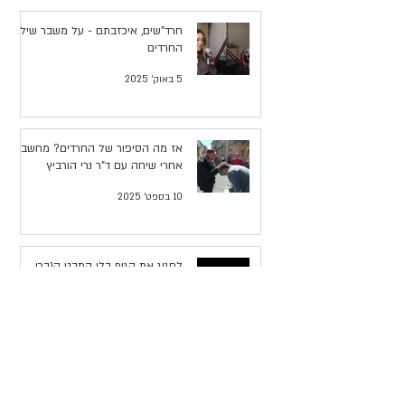
חרד"שים, איכזבתם - על משבר שילוב
החרדים
5 באוק׳ 2025
אז מה הסיפור של החרדים? מחשבות
אחרי שיחה עם ד"ר נרי הורביץ
10 בספט׳ 2025
לחגוג את הגוף בלי המבט הגברי
5 בספט׳ 2025
בד"צ או בג"צ \ ענייני השעה
בפודקאסט של אוניברסיטת רייכמן