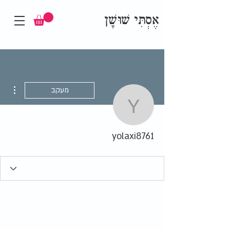
אֶסְתִּי שׁוּשָׁן
ions
מעקב
yolaxi8761
yolaxi8761