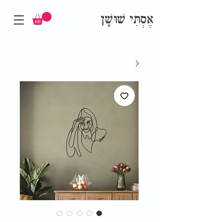
אֶסְתִּי שׁוּשָׁן