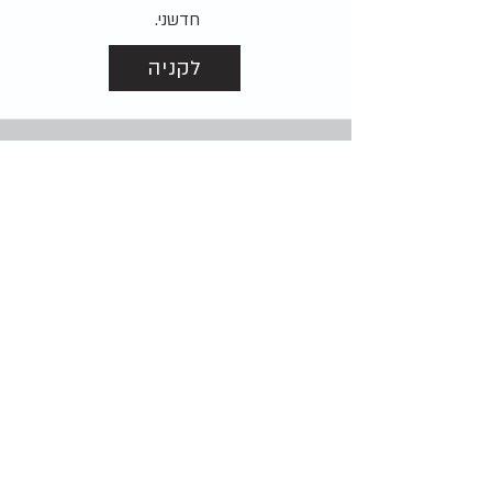
חדשני.
לקניה
הבבא סאלי