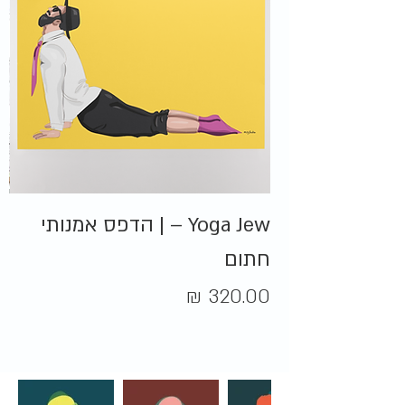
Yoga Jew – | הדפס אמנותי
א
חתום
מח
מחיר