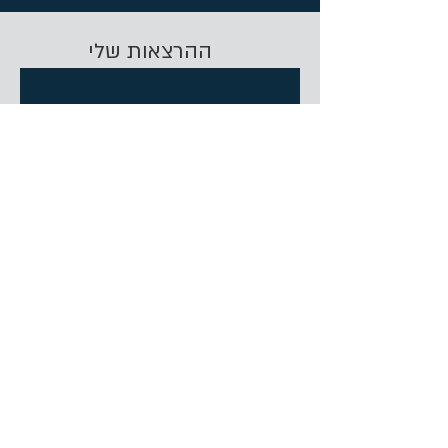
ההרצאות שלי
כשאסתי נכנסה לחדר
והתחילה לדבר, זה היה
מחשמל