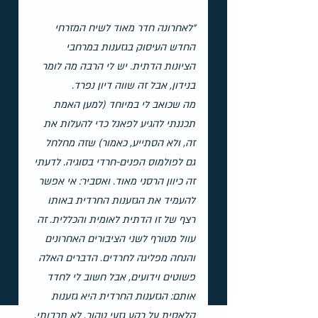
"לאחרונה חדר מאוד לשיח המזרחי 
החדש העיסוק בגזענות במרחבי 
הציונות הדתית. יש לי הרבה מה לומר 
בנידון, אבל זה שווה דיון נפרד.
מה שכואב לי במיוחד (למען האמת 
תכננתי להגיע לפאנל כדי להעלות את 
זה, ולא הסתייע, כאמור) שזה מחלחל 
גם לפולמוס הפנים-חרדי בסוגיה. לדעתי 
זה כיוון הרסני מאוד. ואסביר: אי אפשר 
להעמיד את הגזענות החרדית באותו 
רצף של זו הדתית לאומית והכללית. זה 
עוול מטורף לשני הציבורים האחרונים 
והנחה מפליגה לחרדים. הדברים האלה 
פשוטים וידועים, אבל חשוב לי לחדד 
אותם: הגזענות החרדית היא גזענות 
קלאסית על רקע גזעי טהור, לא תרבותי, 