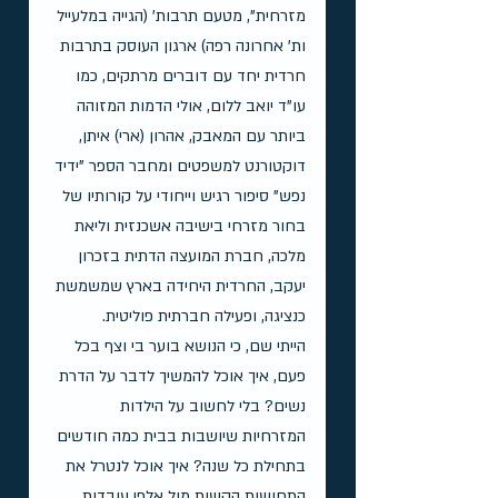
מזרחית", מטעם תרבות' (הגייה במלעייל 
ות' אחרונה רפה) ארגון העוסק בתרבות 
חרדית יחד עם דוברים מרתקים, כמו 
עו"ד יואב ללום, אולי הדמות המזוהה 
ביותר עם המאבק, אהרון (ארי) איתן, 
דוקטורנט למשפטים ומחבר הספר "ידיד 
נפש" סיפור רגיש וייחודי על קורותיו של 
בחור מזרחי בישיבה אשכנזית וליאת 
מלכה, חברת המועצה הדתית בזכרון 
יעקב, החרדית היחידה בארץ שמשמשת 
כנציגה, ופעילה חברתית פוליטית.
הייתי שם, כי הנושא בוער בי וצף בכל 
פעם, איך אוכל להמשיך לדבר על הדרת 
נשים? בלי לחשוב על הילדות 
המזרחיות שיושבות בבית כמה חודשים 
בתחילת כל שנה? איך אוכל לנטרל את 
התחושות הקשות מול אלפי עובדות 