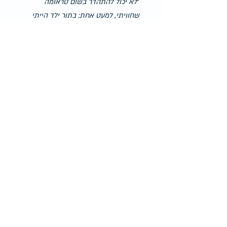
"
לא יכול להתהדר בשום טראומה 
שחוויתי, למעט אחת: בתור ילד הייתי 
אוהב לבקר בבריכה, ואיפה שהוא 
בכיתה ז'-ח', לחשה לי נשמה טובה 
אחת (באמת נשמה טובה) שנהייתי 
ממש כהה לאחרונה וזה עלול לעשות לי 
בעיות בישיבות. מפה לשם אני זוכר את 
עצמי מורח קרם הגנה כל חצי שעה 
בערך, ועומד שעות מול המראה כדי 
לוודא שלא השתזפתי בכהוא זה מעבר 
למה שכבר קלקלתי"
אני רוצה להודות לאותו חבר יקר על 
הכנות, על הסולידריות, ועל הניסוחים 
הכל כך מדוייקים שלו, שחידדו גם אצלי 
המון תובנות.
תקופה של אהבת חינם עכשיו, אומרים, 