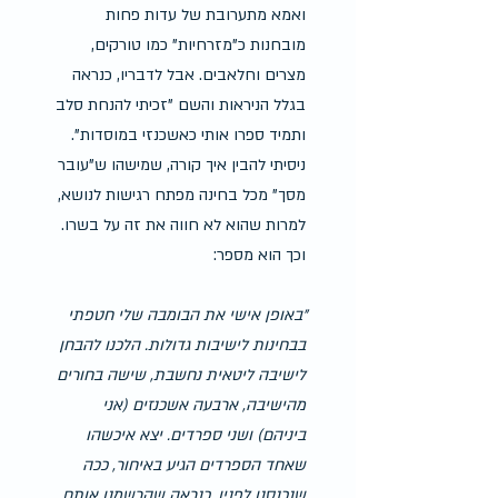
ואמא מתערובת של עדות פחות 
מובחנות כ"מזרחיות" כמו טורקים, 
מצרים וחלאבים. אבל לדבריו, כנראה 
בגלל הניראות והשם "זכיתי להנחת סלב 
ותמיד ספרו אותי כאשכנזי במוסדות".
ניסיתי להבין איך קורה, שמישהו ש"עובר 
מסך" מכל בחינה מפתח רגישות לנושא, 
למרות שהוא לא חווה את זה על בשרו.
וכך הוא מספר: 
"באופן אישי את הבומבה שלי חטפתי 
בבחינות לישיבות גדולות. הלכנו להבחן 
לישיבה ליטאית נחשבת, שישה בחורים 
מהישיבה, ארבעה אשכנזים (אני 
ביניהם) ושני ספרדים. יצא איכשהו 
שאחד הספרדים הגיע באיחור, ככה 
שנכנסנו לפניו. כנראה שהרשמנו אותם 