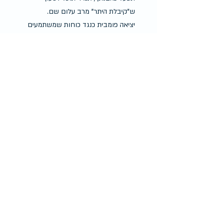
ש"קיבלת היתר" מרב עלום שם.
יציאה פומבית כנגד כוחות שמשתמעים 
כחתרניים, עוזרת לבסס את המעמד 
האישי הפרטי ככוח תוך קהילתי ששכרו 
בצידו.
בדור האחרון החברה החרדית ירתה 
בתוך הנגמ"ש האידאולוגי של עצמה. 
בכך שעודדה יציאת נשים לעבודה מתוך 
מטרה אידאולוגית פטריארכלית לחזק 
את עולם התורה ולאפשר לגברים ללמוד 
ללא הפרעה. המטרה אמנם הושגה, אך 
הקולות הפמיניסטיים עולים ומתגברים.
כך מתקיים לו ולא בשלווה פרדוקס 
בלתי נתפס של נשים המממשות באופן 
אישי כל פנטזיה פמיניסטית של ההוגות 
והלוחמות הראשונות, כך נוצרים זוגות 