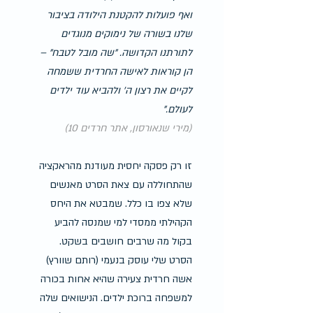
ואף פועלות להקטנת הילודה בציבור 
שלנו בשורה של נימוקים מנוגדים 
לתורתנו הקדושה. "שה מובל לטבח" – 
הן קוראות לאישה החרדית ששמחה 
לקיים את רצון ה' ולהביא עוד ילדים 
לעולם."
(מירי שנאורסון, אתר חרדים 10)
זו רק פסקה יחסית מעודנת מהראקציה 
שהתחוללה עם צאת הסרט מאנשים 
שלא צפו בו כלל. שמבטא את היחס 
הקהילתי ממסדי למי שמנסה להביע 
בקול מה שרבים חושבים בשקט.
הסרט שלי עוסק בנעמי (רותם שוורץ) 
אשה חרדית צעירה שהיא אחות בכורה 
למשפחה ברוכת ילדים. הנישואים שלה 