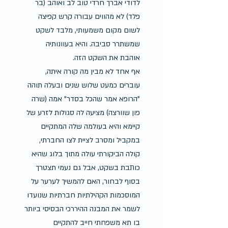
לדודי אברך חרדי טוב לב ואוהב (בר 
פלד) לא מהווים עבורה קרש קפיצה 
לשום מקום משמעותי, מלבד לשקט 
שמשתרר סביבה. והיא בעוונותיה 
אוהבת את השקט הזה.
אף אחד לא מבין מה קורה איתה, 
עוברים כמעט שלוש שנים ובעלה תוהה 
"הרופא אמר שהכל בסדר" אמה (שרה 
פון שוורצה) מציעה לה סגולות לזרע של 
קיימא והיא בעולמה שלה המתקיים 
במקביל ומסרב לציית לצו החברתי, 
קולה הביקורתי עולה מתוך בלוג שהיא 
כותבת בשקט, אבל גם נעמי תצטרך 
בסוף לבחור, האם להמשיך לערער על 
המוסכמות הקהילתיות חברתיות שנועדו 
לשמר את המבנה ההיררכי הבסיסי ביותר 
בו תא משפחתי חייב להתקיים 