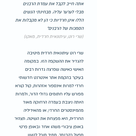
אתה חייב לקבל את עמדת הרבנים 
מבלי לערער עליה. מבחינתי הנשים 
הללו אינן חרדיות כי הן לא מקבלות את 
הסמכות של הרבנים" 
(שרי רוט, עיתונאית חרדית, מאקו)
שרי רוט עיתונאית חרדית מיטיבה 
להגדיר את ההשקפה הזו. במקומה 
האישי כאישה שפרצה גדרות רבים 
בעיקר בהקמת אתר אינטרנט חדשותי 
חרדי למרות אינספור אזהרות, קול קורא 
מפורש עליו חתומים גדולי הדור, ולמרות 
היותה ניצבת בעמדה הרחוקה מאוד 
מהמיינסטרים החרדי, או מהאידיליה 
החרדית, היא מפצחת את השיטה. תצהיר 
באופן ציבורי משהו אחד ובאופן פרטי 
תפעל כהבנתך, תמיד תוכל לטעון 