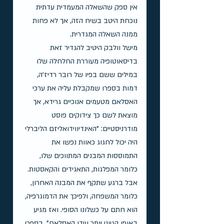
אין ספק שהשאלה המעמדית עדתית 
נוכחת היטב בשיח הזה, אך לא פחות 
ממנה השאלה המגדרית.
מישל וולבק היטיב להגדיר זאת 
בדיסאוטופיה מעוררת החלחלה שלו 
במילים ששם בפיו של רובר רדיז'ה, 
דמות בספרו שמקבלת עליה את ערכי 
האסלאם מטעמים אנוכיים גרידא, אך 
מוצאת לשם כך צידוקים פוסט 
מודרניסטיים: "האינדיווידואליזם הליברלי 
היה יכול לחגוג כאוות נפשו את 
התמוססות המבנים המתווכים שלו, 
כלומר המפלגות, התאגידים והקאסטות. 
אבל ברגע שתקף את המבנה האחרון, 
כלומר המשפחה, ולפיכך את הדמוגרפיה, 
הוא חתם על כשלונו הסופי. ואז מגיע 
באופן הגיוני יותר עידן האסלאם". בספרו 