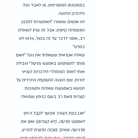
במתכונתו המסורתית, או לאבד הכל 
ולהזרק החוצה.
היו אנשים שאמרו "האפשרות לתכנון 
המשפחה קיימת, אבל זה עניין לשאלת 
רב, אסור לדבר על זה בקול, וודאי לא 
בסרט"
שאלה אקראית ששאלתי את גוגל "האם 
מותר להשתמש באמצעי מניעה" הובילה 
אותי לאתר הפופולרי הידברות לענייני 
יהדות, שם הוצגה ההשקפה החרדית על 
הנושא באמצעות שאלות ותשובות 
קצרות מאת רב בשם בנימין שמואלי.
"אכן בעת הצורך אפשר לקבל היתר 
לאמצעי מניעה, (לא קונדום) ואם את 
מרגישה שאינך מוכנה נפשית להריון 