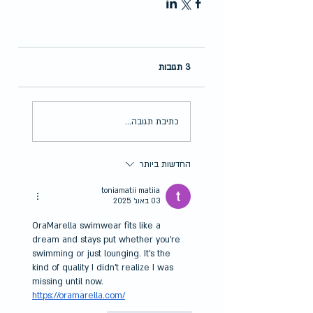
3 תגובות
כתיבת תגובה...
החדשות ביותר
toniamatii matiia
03 באוג׳ 2025
OraMarella swimwear fits like a 
dream and stays put whether you're 
swimming or just lounging. It’s the 
kind of quality I didn’t realize I was 
missing until now. 
https://oramarella.com/