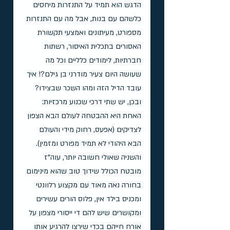
הדגש הוא תמיד על התנזרות מיחסים 
כלשהם עם בנות, אבל מה עם התנזרות 
מספורט, מעיתונים ואמצעי תקשורת 
האסורים בתכלית האיסור, רשתות 
חברתיות, לימודים כלליים וכל מה 
שעושה היום צעיר מודרני בן גילם?! איך 
עובד הדיל הזה ומהו השכר שבצידו?
ובכן, יש שתי דרכי שכנוע מרכזיות: 
האחת היא ההבטחה לעולם הבא הצפון 
לצדיקים (אפעס, רחוק מידי והעולם 
הבא היהודי לא תמיד מפורט ומזמין). 
והשניה שאולי חשובה יותר, עוה"ז 
מובטח הכולל שידוך טוב שהוא מינימום 
בחורה נאה מאוד עם מקצוע רלוונטי 
ומכניס בילד אין, פלוס הורים עשירים 
ומקושרים שיש להם די ייסורי מצפון על 
אורח חייהם בכדי שירצו להרגיע אותו 