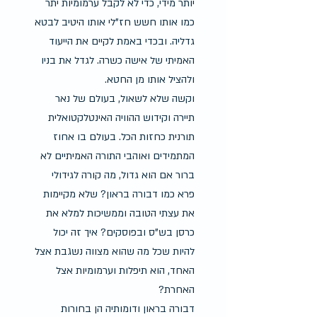
יותר מידי, כדי לא לקבל ערמומיות יתר 
כמו אותו חשש חז"לי אותו היטיב לבטא 
גדליה. ובכדי באמת לקיים את הייעוד 
האמיתי של אישה כשרה. לגדל את בניו 
ולהציל אותו מן החטא.
וקשה שלא לשאול, בעולם של נאר 
תיירה וקידוש ההוויה האינטלקטואלית 
תורנית כחזות הכל. בעולם בו אחוז 
המתמידים ואוהבי התורה האמיתיים לא 
ברור אם הוא גדול, מה קורה לגידולי 
פרא כמו דבורה בראון? שלא מקיימות 
את עצתי הטובה וממשיכות למלא את 
כרסן בש"ס ובפוסקים? איך זה יכול 
להיות שכל מה שהוא מצווה נשגבת אצל 
האחד, הוא תיפלות וערמומיות אצל 
האחרת?
דבורה בראון ודומותיה הן בחורות 