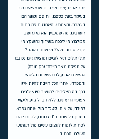
יותר אבינועמים ולייזרים שנמצאים שם 
בעיקר בשל כספם, ייחוסם וקשריהם 
בצמרת. והאמת שהאחוזים פה פחות 
חשובים, מה שמעניין הוא מי נחשב 
מכולם? מי יזככה בשידוך נחשק? מי 
יקבל סידור מלא? מי שווה באמת?
תילי תילים תיאולוגיים וסוציולוגיים נכתבו 
על תפיסת "נאר תיירה" (רק תורה) 
המייצגת את עולם הישיבות הליטאי 
והספרדי. אחרי הכל חייבת להיות איזו 
דרך בה מצליחים להושיב טינאייג'רים 
אפופיי הורמונים, ללא הבדל גזע וליקויי 
למידה, על אותו סטנדר מול אותה גמרא 
במשך כל שנות התבגרותם, לגרום להם 
לפחות לנסות לעצום עיניים מול תעתועי 
העולם והרחוב. 