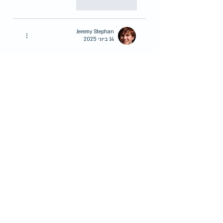
לייק
להשיב
Jeremy Stephan
14 ביוני 2025
Just toured a 
motor home for sale 
new
 (brand new model) and I’m 
honestly impressed with the features. 
Tempting upgrade!
לייק
להשיב
Max D
20 באוג׳ 2021
Hello mmate great blog post
לייק
להשיב
פוסטים אחרונים