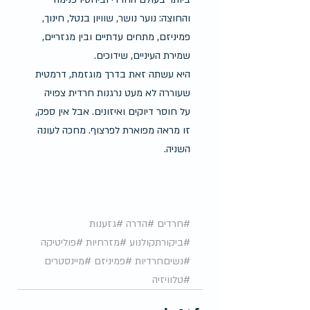
והחוצה: נוער נושר, שוויון בנטל, חינוך, 
פמיניזם, מתחים עדתיים ובין מגזריים, 
שמירת העיניים, שידוכים.
היא עשתה זאת בדרך מוגזמת, דרמטית 
שעוררה לא מעט נרגנות חרדית צפויה 
על חוסר דיוקים ואיזונים. אבל אין ספק, 
זו מראה מפוארת לפרצוף. מחכה לעונה 
השניה.
#חרדים
#הדרה
#גזענות
#ביקורתקולנוע
#מזרחיות
#פוליטיקה
#נשיםחרדיות
#פמיניזם
#מיינסטרים
#טלוויזיה