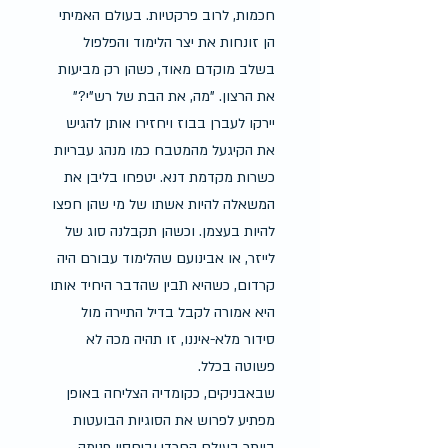
חכמות, לרוב פרקטיות. בעולם האמיתי 
הן זונחות את יצר הלימוד והפלפול 
בשלב מוקדם מאוד, כשהן רק מביעות 
את הרצון. "מה, את הבת של רש"י?" 
יירקו לעברן בבוז ויחזירו אותן להגיש 
את הקיגעל מהמטבח כמו מנהג עבריות 
כשרות מקדמת דנא. יטפחו בליבן את 
המשאלה להיות אשתו של מי שהן חפצו 
להיות בעצמן. וכשהן תקבלנה סוג של 
לייזר, או אבינועם שהלימוד עבורם היה 
קרדום, כשהיא תבין שהדבר היחיד אותו 
היא אמורה לקבל בדיל התיירה מול 
סידור מלא-איננו, זו תהיה מכה לא 
פשוטה בכלל.
שבאבניקים, כקומדיה הצליחה באופן 
מפתיע לפרוש את הסוגיות הבועטות 
ביותר בעולם החרדי וביחסיו פנימה 