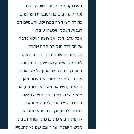
באחזקת חתן תלמיד ישיבה רציני 
(קרי-לומד בישיבה "טובה") והמינימום 
פה זה חצי דירה בפרוייקט והשמיים הם 
הגבול. העסק איכשהו עובד.
אבל עזבו הכל, אני רוצה דווקא לדבר 
על הסידרה מנקודת מבט אחרת, 
מגדרית. ניחשתם נכון דבורה בראון. 
לומר את האמת, אם ישנן בנות כמוה 
במגזר, ניתן לספור אותן על אצבעות יד 
אחת של מוהל עיוור. ואם אחת מהן 
קוראת עכשיו את מה שאני כותבת, אני 
ממליצה לה, כמובן אם חפצה נפשה 
בשידוך לפי הספר, לחדול ממנהגה 
המגונה להתעסק בהוויות אביי ורבא, 
להתמקד בהלכות ברכות השחר ושבת 
מקיצור שולחן ערוך וגם שם לא להצטיין 