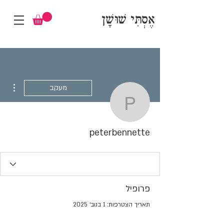
אֶסְתִּי שׁוּשָׁן
ions
מעקב
peterbennette
peterbennette
פרופיל
תאריך הצטרפות: 1 בנוב׳ 2025