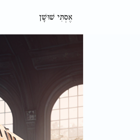
אֶסְתִּי שׁוּשָׁן